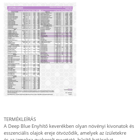
TERMÉKLEÍRÁS
A Deep Blue Enyhítő keverékben olyan növényi kivonatok és
esszenciális olajok ereje ötvöződik, amelyek az ízületekre
és az izmokra gyakorolt nyugtató, hűsítő hatásokat