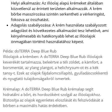
Helyi alkalmazás: Az illóolaj alapú krémeket általában
közvetlenül az érintett területen alkalmazzák. A krém
bőrbe masszírozása szintén serkentheti a vérkeringést,
fokozva az összhatást.
Adagolás szabályozása: A krém használata szabályozott
adagolást és következetes alkalmazást tesz lehetővé, ami
kényelmesebb és hatékonyabb lehet az illóolajok
önmagában történő használatához képest.
Példa: doTERRA Deep Blue Rub
Illóolajok a krémben: A doTERRA Deep Blue Rub illóolajok
keverékét tartalmazza, beleértve a téli zöldet, a kámfort, a
borsmentát, az ylang ylangot, a helichrysum-ot és a kék
tansy-t. Ezek az olajok fájdalomcsillapító, gyulladáscsökkentő
és nyugtató tulajdonságaikról ismertek.
Krémalap: A doTERRA Deep Blue Rub krémalap segít
hidratálni a bőrt, és hordozóként szolgál az illóolajokhoz.
Biztosítja az olajok egyenletes eloszlását és felszívódását a
bőrben a maximális hatás érdekében.