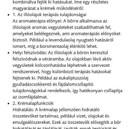
kombinálva fejtik ki hatásukat. Íme egy részletes
magyarázat a krémek működéséről:
1. Az illóolajok terápiás tulajdonságai
Az aromaterápia előnyei: A bőrre alkalmazva az
illóolajok aromás vegyületeket szabadíthatnak fel,
amelyeket belélegeznek, ami aromaterápiás előnyöket
biztosít. Például a levendulaolaj nyugtató hatásáról
ismert, míg a borsmentaolaj élénkítő lehet.
Helyi felszívódás: Az illóolajok a bőrön keresztül
felszívódnak a véráramba. Az olajokban lévő aktív
vegyületek kölcsönhatásba léphetnek a szervezet
rendszereivel, hogy különböző terápiás hatásokat
fejtsenek ki. Például az eukaliptuszolaj
gyulladáscsökkentő és fájdalomcsillapító
tulajdonságokkal rendelkezik, így hatékonyan csillapítja
az izomfájdalmat.
2. Krémalapfunkciók
Hidratálás: A krémalap jellemzően hidratáló
összetevőket tartalmaz, például vizet, olajokat és
emulgeálószereket. Ezek az összetevők elősegítik a bőr
hidratálását és táplálását, javítják annak textúráját és