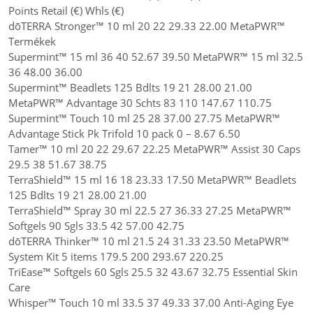
Points Retail (€) Whls (€)
dōTERRA Stronger™ 10 ml 20 22 29.33 22.00 MetaPWR™
Termékek
Supermint™ 15 ml 36 40 52.67 39.50 MetaPWR™ 15 ml 32.5
36 48.00 36.00
Supermint™ Beadlets 125 Bdlts 19 21 28.00 21.00
MetaPWR™ Advantage 30 Schts 83 110 147.67 110.75
Supermint™ Touch 10 ml 25 28 37.00 27.75 MetaPWR™
Advantage Stick Pk Trifold 10 pack 0 – 8.67 6.50
Tamer™ 10 ml 20 22 29.67 22.25 MetaPWR™ Assist 30 Caps
29.5 38 51.67 38.75
TerraShield™ 15 ml 16 18 23.33 17.50 MetaPWR™ Beadlets
125 Bdlts 19 21 28.00 21.00
TerraShield™ Spray 30 ml 22.5 27 36.33 27.25 MetaPWR™
Softgels 90 Sgls 33.5 42 57.00 42.75
dōTERRA Thinker™ 10 ml 21.5 24 31.33 23.50 MetaPWR™
System Kit 5 items 179.5 200 293.67 220.25
TriEase™ Softgels 60 Sgls 25.5 32 43.67 32.75 Essential Skin
Care
Whisper™ Touch 10 ml 33.5 37 49.33 37.00 Anti-Aging Eye