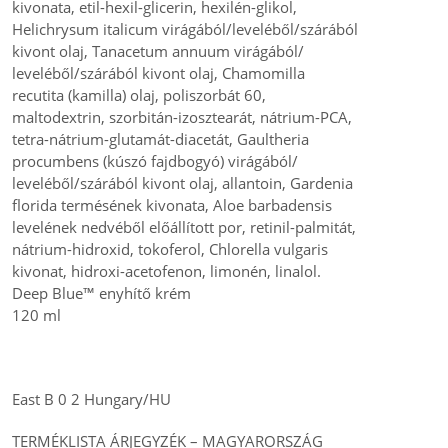
kivonata, etil-hexil-glicerin, hexilén-glikol,
Helichrysum italicum virágából/leveléből/szárából
kivont olaj, Tanacetum annuum virágából/
leveléből/szárából kivont olaj, Chamomilla
recutita (kamilla) olaj, poliszorbát 60,
maltodextrin, szorbitán-izosztearát, nátrium-PCA,
tetra-nátrium-glutamát-diacetát, Gaultheria
procumbens (kúszó fajdbogyó) virágából/
leveléből/szárából kivont olaj, allantoin, Gardenia
florida termésének kivonata, Aloe barbadensis
levelének nedvéből előállított por, retinil-palmitát,
nátrium-hidroxid, tokoferol, Chlorella vulgaris
kivonat, hidroxi-acetofenon, limonén, linalol.
Deep Blue™ enyhítő krém
120 ml
East B 0 2 Hungary/HU
TERMÉKLISTA ÁRJEGYZÉK – MAGYARORSZÁG