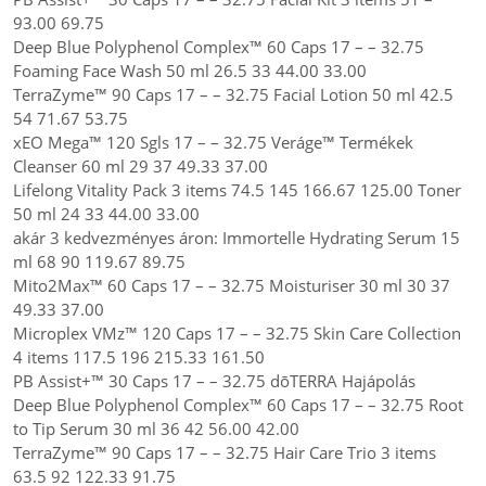
93.00 69.75
Deep Blue Polyphenol Complex™ 60 Caps 17 – – 32.75
Foaming Face Wash 50 ml 26.5 33 44.00 33.00
TerraZyme™ 90 Caps 17 – – 32.75 Facial Lotion 50 ml 42.5
54 71.67 53.75
xEO Mega™ 120 Sgls 17 – – 32.75 Veráge™ Termékek
Cleanser 60 ml 29 37 49.33 37.00
Lifelong Vitality Pack 3 items 74.5 145 166.67 125.00 Toner
50 ml 24 33 44.00 33.00
akár 3 kedvezményes áron: Immortelle Hydrating Serum 15
ml 68 90 119.67 89.75
Mito2Max™ 60 Caps 17 – – 32.75 Moisturiser 30 ml 30 37
49.33 37.00
Microplex VMz™ 120 Caps 17 – – 32.75 Skin Care Collection
4 items 117.5 196 215.33 161.50
PB Assist+™ 30 Caps 17 – – 32.75 dōTERRA Hajápolás
Deep Blue Polyphenol Complex™ 60 Caps 17 – – 32.75 Root
to Tip Serum 30 ml 36 42 56.00 42.00
TerraZyme™ 90 Caps 17 – – 32.75 Hair Care Trio 3 items
63.5 92 122.33 91.75