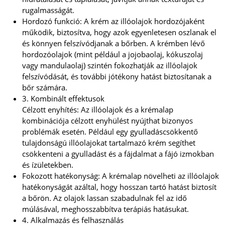
rugalmasságát.
Hordozó funkció: A krém az illóolajok hordozójaként
működik, biztosítva, hogy azok egyenletesen oszlanak el
és könnyen felszívódjanak a bőrben. A krémben lévő
hordozóolajok (mint például a jojobaolaj, kókuszolaj
vagy mandulaolaj) szintén fokozhatják az illóolajok
felszívódását, és további jótékony hatást biztosítanak a
bőr számára.
3. Kombinált effektusok
Célzott enyhítés: Az illóolajok és a krémalap
kombinációja célzott enyhülést nyújthat bizonyos
problémák esetén. Például egy gyulladáscsökkentő
tulajdonságú illóolajokat tartalmazó krém segíthet
csökkenteni a gyulladást és a fájdalmat a fájó izmokban
és ízületekben.
Fokozott hatékonyság: A krémalap növelheti az illóolajok
hatékonyságát azáltal, hogy hosszan tartó hatást biztosít
a bőrön. Az olajok lassan szabadulnak fel az idő
múlásával, meghosszabbítva terápiás hatásukat.
4. Alkalmazás és felhasználás