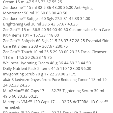
Cream 15 ml 47.5 55 73.67 55.25
Zendocrine™ 15 ml 32.5 36 48.00 36.00 Anti-Aging
Moisturiser 50 ml 39 50 66.00 49.50
Zendocrine™ Softgels 60 Sgls 27.5 31 45.33 34.00
Brightening Gel 30 ml 38.5 43 57.67 43.25
ZenGest™ 15 ml 36.5 40 54.00 40.50 Customisable Skin Care
Kit 4 items 101 – 157.33 118.00
ZenGest™ Softgels 60 Sgls 21.5 26 37.67 28.25 Essential Skin
Care Kit 8 items 203 – 307.67 230.75
ZenGest™ Touch 10 ml 26.5 29 39.00 29.25 Facial Cleanser
118 ml 14.5 20 26.33 19.75
Wellness Hydrating Cream 48 g 36 44 59.33 44.50
Daily Nutrient Pack 2 items 44.5 110 128.00 96.00
Invigorating Scrub 70 g 17 22 29.00 21.75
akár 3 kedvezményes áron: Pore Reducing Toner 118 ml 19
24 32.33 24.25
Mito2Max™ 60 Caps 17 – – 32.75 Tightening Serum 30 ml
49.5 60 80.33 60.25
Microplex VMz™ 120 Caps 17 – – 32.75 dōTERRA HD Clear™
Termékek
PB Assist+™ 30 Caps 17 – – 32.75 Facial Kit 3 items 51 –