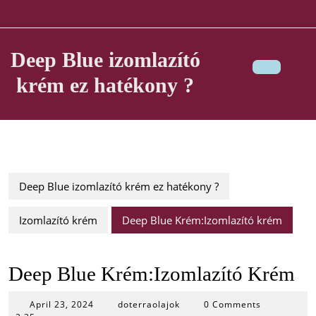
Skip
to
content
Deep Blue izomlazító
krém ez hatékony ?
Ope
Butt
Deep Blue izomlazító krém ez hatékony ?
Izomlazító krém
Deep Blue Krém:Izomlazító krém
Deep Blue Krém:Izomlazító Krém
April
April 23, 2024
doterraolajok
0 Comments