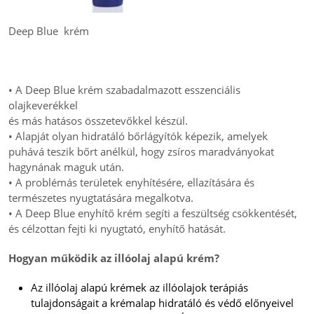
Deep Blue krém
• A Deep Blue krém szabadalmazott esszenciális
olajkeverékkel
és más hatásos összetevőkkel készül.
• Alapját olyan hidratáló bőrlágyítók képezik, amelyek
puhává teszik bőrt anélkül, hogy zsíros maradványokat
hagynának maguk után.
• A problémás területek enyhítésére, ellazítására és
természetes nyugtatására megalkotva.
• A Deep Blue enyhítő krém segíti a feszültség csökkentését,
és célzottan fejti ki nyugtató, enyhítő hatását.
Hogyan működik az illóolaj alapú krém?
Az illóolaj alapú krémek az illóolajok terápiás
tulajdonságait a krémalap hidratáló és védő előnyeivel