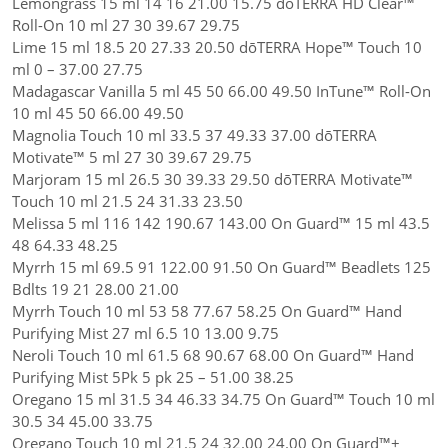
Lemongrass 15 ml 14 16 21.00 15.75 dōTERRA HD Clear™
Roll-On 10 ml 27 30 39.67 29.75
Lime 15 ml 18.5 20 27.33 20.50 dōTERRA Hope™ Touch 10
ml 0 – 37.00 27.75
Madagascar Vanilla 5 ml 45 50 66.00 49.50 InTune™ Roll-On
10 ml 45 50 66.00 49.50
Magnolia Touch 10 ml 33.5 37 49.33 37.00 dōTERRA
Motivate™ 5 ml 27 30 39.67 29.75
Marjoram 15 ml 26.5 30 39.33 29.50 dōTERRA Motivate™
Touch 10 ml 21.5 24 31.33 23.50
Melissa 5 ml 116 142 190.67 143.00 On Guard™ 15 ml 43.5
48 64.33 48.25
Myrrh 15 ml 69.5 91 122.00 91.50 On Guard™ Beadlets 125
Bdlts 19 21 28.00 21.00
Myrrh Touch 10 ml 53 58 77.67 58.25 On Guard™ Hand
Purifying Mist 27 ml 6.5 10 13.00 9.75
Neroli Touch 10 ml 61.5 68 90.67 68.00 On Guard™ Hand
Purifying Mist 5Pk 5 pk 25 – 51.00 38.25
Oregano 15 ml 31.5 34 46.33 34.75 On Guard™ Touch 10 ml
30.5 34 45.00 33.75
Oregano Touch 10 ml 21.5 24 32.00 24.00 On Guard™+