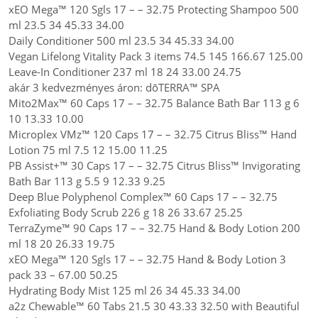
xEO Mega™ 120 Sgls 17 – – 32.75 Protecting Shampoo 500
ml 23.5 34 45.33 34.00
Daily Conditioner 500 ml 23.5 34 45.33 34.00
Vegan Lifelong Vitality Pack 3 items 74.5 145 166.67 125.00
Leave-In Conditioner 237 ml 18 24 33.00 24.75
akár 3 kedvezményes áron: dōTERRA™ SPA
Mito2Max™ 60 Caps 17 – – 32.75 Balance Bath Bar 113 g 6
10 13.33 10.00
Microplex VMz™ 120 Caps 17 – – 32.75 Citrus Bliss™ Hand
Lotion 75 ml 7.5 12 15.00 11.25
PB Assist+™ 30 Caps 17 – – 32.75 Citrus Bliss™ Invigorating
Bath Bar 113 g 5.5 9 12.33 9.25
Deep Blue Polyphenol Complex™ 60 Caps 17 – – 32.75
Exfoliating Body Scrub 226 g 18 26 33.67 25.25
TerraZyme™ 90 Caps 17 – – 32.75 Hand & Body Lotion 200
ml 18 20 26.33 19.75
xEO Mega™ 120 Sgls 17 – – 32.75 Hand & Body Lotion 3
pack 33 – 67.00 50.25
Hydrating Body Mist 125 ml 26 34 45.33 34.00
a2z Chewable™ 60 Tabs 21.5 30 43.33 32.50 with Beautiful