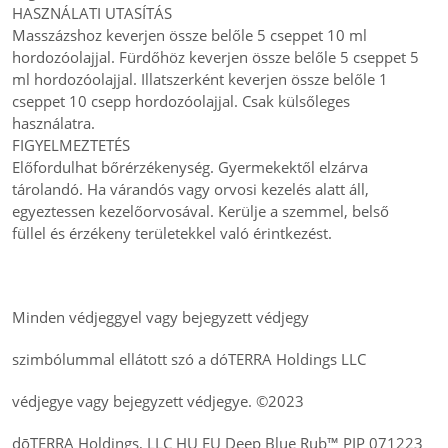
HASZNÁLATI UTASÍTÁS
Masszázshoz keverjen össze belőle 5 cseppet 10 ml
hordozóolajjal. Fürdőhöz keverjen össze belőle 5 cseppet 5
ml hordozóolajjal. Illatszerként keverjen össze belőle 1
cseppet 10 csepp hordozóolajjal. Csak külsőleges
használatra.
FIGYELMEZTETÉS
Előfordulhat bőrérzékenység. Gyermekektől elzárva
tárolandó. Ha várandós vagy orvosi kezelés alatt áll,
egyeztessen kezelőorvosával. Kerülje a szemmel, belső
füllel és érzékeny területekkel való érintkezést.
Minden védjeggyel vagy bejegyzett védjegy
szimbólummal ellátott szó a dóTERRA Holdings LLC
védjegye vagy bejegyzett védjegye. ©2023
dōTERRA Holdings, LLC HU EU Deep Blue Rub™ PIP 071223