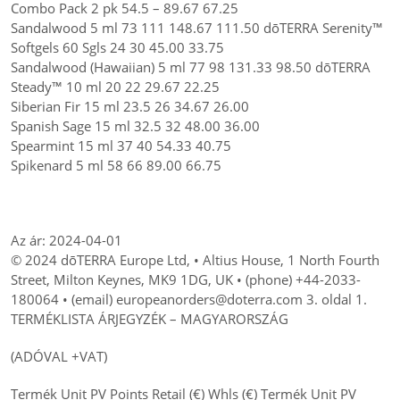
Combo Pack 2 pk 54.5 – 89.67 67.25
Sandalwood 5 ml 73 111 148.67 111.50 dōTERRA Serenity™
Softgels 60 Sgls 24 30 45.00 33.75
Sandalwood (Hawaiian) 5 ml 77 98 131.33 98.50 dōTERRA
Steady™ 10 ml 20 22 29.67 22.25
Siberian Fir 15 ml 23.5 26 34.67 26.00
Spanish Sage 15 ml 32.5 32 48.00 36.00
Spearmint 15 ml 37 40 54.33 40.75
Spikenard 5 ml 58 66 89.00 66.75
Az ár: 2024-04-01
© 2024 dōTERRA Europe Ltd, • Altius House, 1 North Fourth
Street, Milton Keynes, MK9 1DG, UK • (phone) +44-2033-
180064 • (email) europeanorders@doterra.com 3. oldal 1.
TERMÉKLISTA ÁRJEGYZÉK – MAGYARORSZÁG
(ADÓVAL +VAT)
Termék Unit PV Points Retail (€) Whls (€) Termék Unit PV