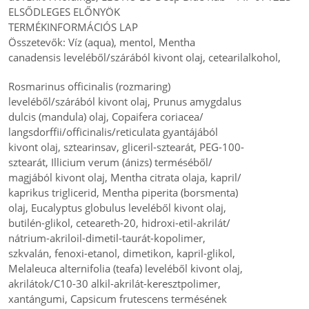
ELSŐDLEGES ELŐNYÖK
TERMÉKINFORMÁCIÓS LAP
Összetevők: Víz (aqua), mentol, Mentha
canadensis leveléből/szárából kivont olaj, cetearilalkohol,
Rosmarinus officinalis (rozmaring)
leveléből/szárából kivont olaj, Prunus amygdalus
dulcis (mandula) olaj, Copaifera coriacea/
langsdorffii/officinalis/reticulata gyantájából
kivont olaj, sztearinsav, gliceril-sztearát, PEG-100-
sztearát, Illicium verum (ánizs) terméséből/
magjából kivont olaj, Mentha citrata olaja, kapril/
kaprikus triglicerid, Mentha piperita (borsmenta)
olaj, Eucalyptus globulus leveléből kivont olaj,
butilén-glikol, ceteareth-20, hidroxi-etil-akrilát/
nátrium-akriloil-dimetil-taurát-kopolimer,
szkvalán, fenoxi-etanol, dimetikon, kapril-glikol,
Melaleuca alternifolia (teafa) leveléből kivont olaj,
akrilátok/C10-30 alkil-akrilát-keresztpolimer,
xantángumi, Capsicum frutescens termésének