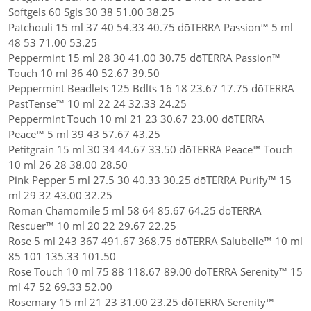
Softgels 60 Sgls 30 38 51.00 38.25
Patchouli 15 ml 37 40 54.33 40.75 dōTERRA Passion™ 5 ml
48 53 71.00 53.25
Peppermint 15 ml 28 30 41.00 30.75 dōTERRA Passion™
Touch 10 ml 36 40 52.67 39.50
Peppermint Beadlets 125 Bdlts 16 18 23.67 17.75 dōTERRA
PastTense™ 10 ml 22 24 32.33 24.25
Peppermint Touch 10 ml 21 23 30.67 23.00 dōTERRA
Peace™ 5 ml 39 43 57.67 43.25
Petitgrain 15 ml 30 34 44.67 33.50 dōTERRA Peace™ Touch
10 ml 26 28 38.00 28.50
Pink Pepper 5 ml 27.5 30 40.33 30.25 dōTERRA Purify™ 15
ml 29 32 43.00 32.25
Roman Chamomile 5 ml 58 64 85.67 64.25 dōTERRA
Rescuer™ 10 ml 20 22 29.67 22.25
Rose 5 ml 243 367 491.67 368.75 dōTERRA Salubelle™ 10 ml
85 101 135.33 101.50
Rose Touch 10 ml 75 88 118.67 89.00 dōTERRA Serenity™ 15
ml 47 52 69.33 52.00
Rosemary 15 ml 21 23 31.00 23.25 dōTERRA Serenity™