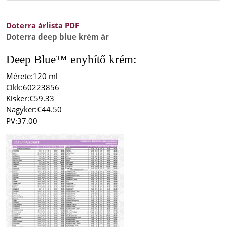
Doterra árlista PDF
Doterra deep blue krém ár
Deep Blue™ enyhítő krém:
Mérete:120 ml
Cikk:60223856
Kisker:€59.33
Nagyker:
€44.50
PV:37.00