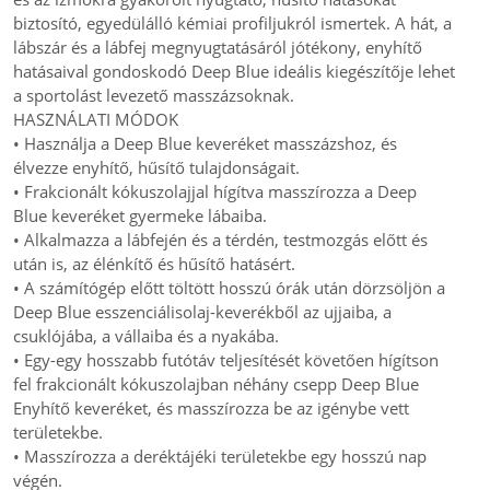
biztosító, egyedülálló kémiai profiljukról ismertek. A hát, a
lábszár és a lábfej megnyugtatásáról jótékony, enyhítő
hatásaival gondoskodó Deep Blue ideális kiegészítője lehet
a sportolást levezető masszázsoknak.
HASZNÁLATI MÓDOK
• Használja a Deep Blue keveréket masszázshoz, és
élvezze enyhítő, hűsítő tulajdonságait.
• Frakcionált kókuszolajjal hígítva masszírozza a Deep
Blue keveréket gyermeke lábaiba.
• Alkalmazza a lábfején és a térdén, testmozgás előtt és
után is, az élénkítő és hűsítő hatásért.
• A számítógép előtt töltött hosszú órák után dörzsöljön a
Deep Blue esszenciálisolaj-keverékből az ujjaiba, a
csuklójába, a vállaiba és a nyakába.
• Egy-egy hosszabb futótáv teljesítését követően hígítson
fel frakcionált kókuszolajban néhány csepp Deep Blue
Enyhítő keveréket, és masszírozza be az igénybe vett
területekbe.
• Masszírozza a deréktájéki területekbe egy hosszú nap
végén.