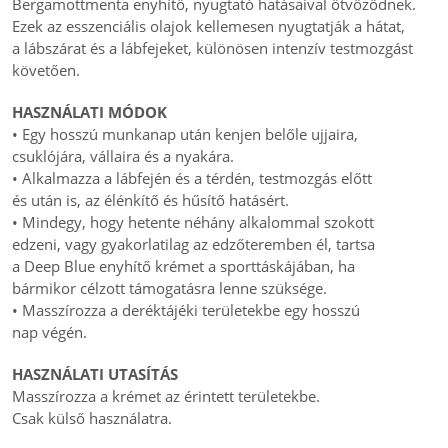
Bergamottmenta enyhítő, nyugtató hatásaival ötvöződnek.
Ezek az esszenciális olajok kellemesen nyugtatják a hátat,
a lábszárat és a lábfejeket, különösen intenzív testmozgást
követően.
HASZNÁLATI MÓDOK
• Egy hosszú munkanap után kenjen belőle ujjaira,
csuklójára, vállaira és a nyakára.
• Alkalmazza a lábfején és a térdén, testmozgás előtt
és után is, az élénkítő és hűsítő hatásért.
• Mindegy, hogy hetente néhány alkalommal szokott
edzeni, vagy gyakorlatilag az edzőteremben él, tartsa
a Deep Blue enyhítő krémet a sporttáskájában, ha
bármikor célzott támogatásra lenne szüksége.
• Masszírozza a deréktájéki területekbe egy hosszú
nap végén.
HASZNÁLATI UTASÍTÁS
Masszírozza a krémet az érintett területekbe.
Csak külső használatra.